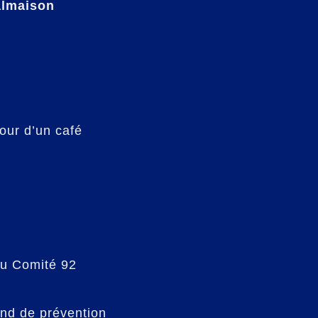
almaison
our d’un café
au Comité 92
and de prévention