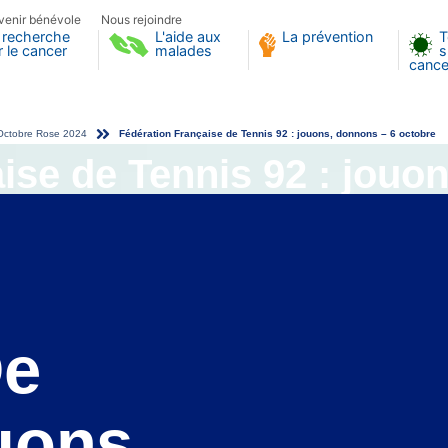
venir bénévole
Nous rejoindre
 recherche
L'aide aux
La prévention
T
r le cancer
malades
s
cance
Octobre Rose 2024
Fédération Française de Tennis 92 : jouons, donnons – 6 octobre
ise de Tennis 92 : jouo
De
uons,