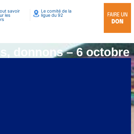
out savoir
Le comité de la
ur les
ligue du 92
rs
ns, donnons – 6 octobre