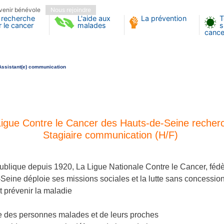
venir bénévole
Nous rejoindre
 recherche
L'aide aux
La prévention
T
r le cancer
malades
s
cance
Assistant(e) communication
munication
Ligue Contre le Cancer des Hauts-de-Seine recherc
Stagiaire communication (H/F)
 publique depuis 1920, La Ligue Nationale Contre le Cancer, fé
Seine déploie ses missions sociales et la lutte sans concession
et prévenir la maladie
vie des personnes malades et de leurs proches