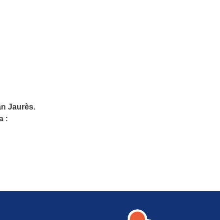
an Jaurès.
a :