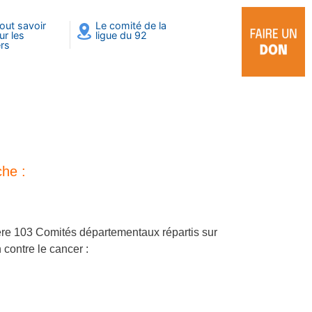
out savoir
Le comité de la
ur les
ligue du 92
rs
he :
dère 103 Comités départementaux répartis sur
 contre le cancer :