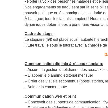
• Porter la voix des personnes malades et de leur
Nos engagements se traduisent par la sensibilisa
pouvoir politique ou économique, la solidarité dan
À La Ligue, tous les talents comptent ! Nous re
dynamiques déterminées à porter une vision ambi
Cadre du stage
:
Le stagiaire (h/f) est placé sous l’autorité hiérar
Il/Elle travaille sous le tutorat avec la chargée 
D
Communication digitale & réseaux sociaux
– Assurer la gestion quotidienne des réseaux so
– Élaborer le planning éditorial mensuel
– Créer des visuels et contenus (posts, stories, r
– Animer la communauté
Communication web et print
– Concevoir des supports de communication : flye
– Participer à la rédaction et à la mise en page 