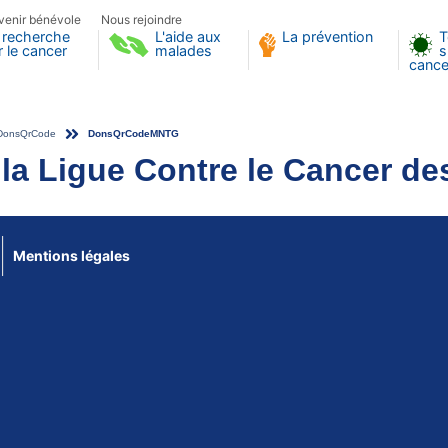
venir bénévole
Nous rejoindre
 recherche
L'aide aux
La prévention
T
r le cancer
malades
s
cance
DonsQrCode
DonsQrCodeMNTG
 la Ligue Contre le Cancer d
Mentions légales